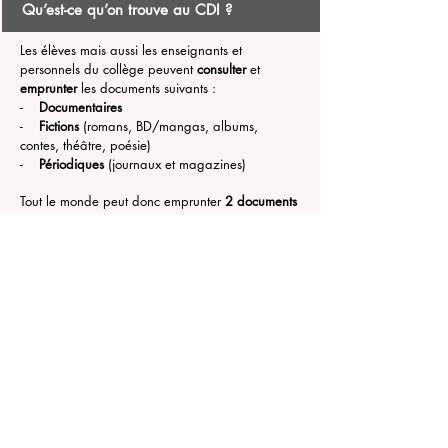
Qu’est-ce qu’on trouve au CDI ?
Les élèves mais aussi les enseignants et
personnels du collège peuvent
consulter
et
emprunter
les documents suivants :
-
Documentaires
-
Fictions
(romans, BD/mangas, albums,
contes, théâtre, poésie)
-
Périodiques
(journaux et magazines)
Tout le monde peut donc emprunter
2 documents
pour 2 semaines maximum
!
On y trouve aussi des documents sur les métiers
(kiosque ONISEP), des dictionnaires et des
encyclopédies et des manuels scolaires.
Pour connaître les documents disponibles au CDI,
il est possible de consulter le site Internet du CDI :